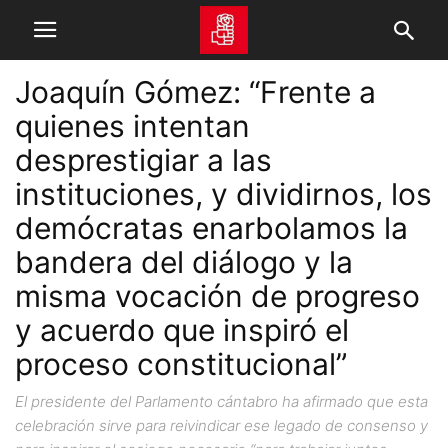
Joaquín Gómez: “Frente a
quienes intentan
desprestigiar a las
instituciones, y dividirnos, los
demócratas enarbolamos la
bandera del diálogo y la
misma vocación de progreso
y acuerdo que inspiró el
proceso constitucional”
El presidente del Parlamento cántabro ha afirmado que esta
celebración sirve para reivindicar ese legado de consenso y