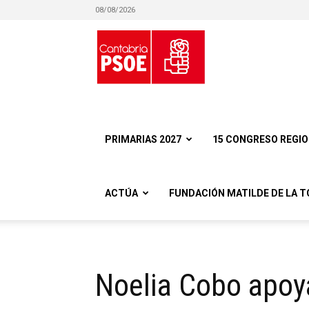
08/08/2026
Partido
Socialista
PRIMARIAS 2027
15 CONGRESO REGI
ACTÚA
FUNDACIÓN MATILDE DE LA T
Obrero
Noelia Cobo apoya
Español