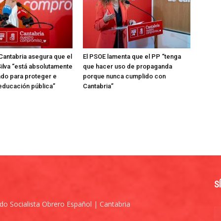
Cantabria asegura que el
El PSOE lamenta que el PP “tenga
ilva “está absolutamente
que hacer uso de propaganda
do para proteger e
porque nunca cumplido con
 educación pública”
Cantabria”
S
ido Socialista Obrero Español | Cantabria