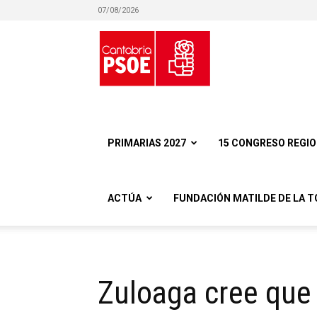
07/08/2026
Partido
Socialista
PRIMARIAS 2027
15 CONGRESO REGI
ACTÚA
FUNDACIÓN MATILDE DE LA T
Obrero
Zuloaga cree que 
Español