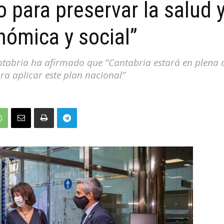
o para preservar la salud 
nómica y social”
antabria ha afirmado que “Cantabria estará en plena
ra aplicar este plan nacional”