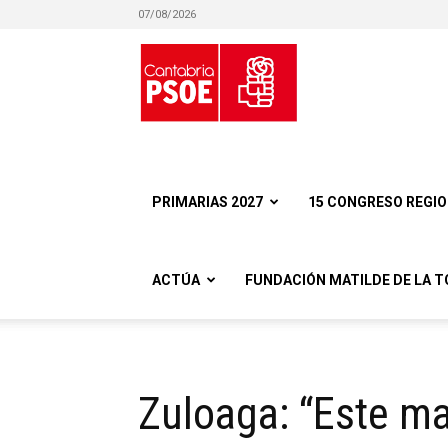
07/08/2026
Partido
Socialista
PRIMARIAS 2027
15 CONGRESO REGI
ACTÚA
FUNDACIÓN MATILDE DE LA T
Obrero
Zuloaga: “Este m
Español