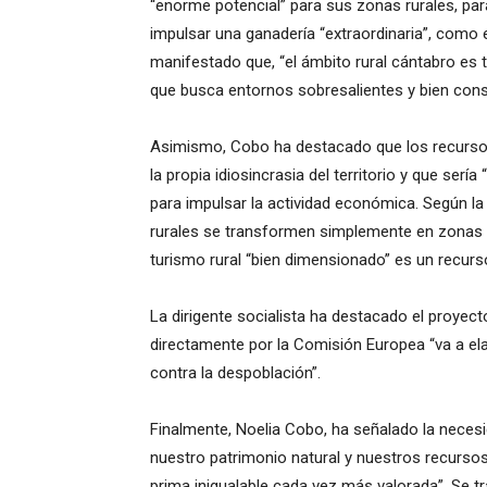
“enorme potencial” para sus zonas rurales, para
impulsar una ganadería “extraordinaria”, como
manifestado que, “el ámbito rural cántabro es 
que busca entornos sobresalientes y bien con
Asimismo, Cobo ha destacado que los recursos 
la propia idiosincrasia del territorio y que serí
para impulsar la actividad económica. Según l
rurales se transformen simplemente en zonas 
turismo rural “bien dimensionado” es un recurso
La dirigente socialista ha destacado el proyec
directamente por la Comisión Europea “va a ela
contra la despoblación”.
Finalmente, Noelia Cobo, ha señalado la necesi
nuestro patrimonio natural y nuestros recursos
prima inigualable cada vez más valorada”. Se tra