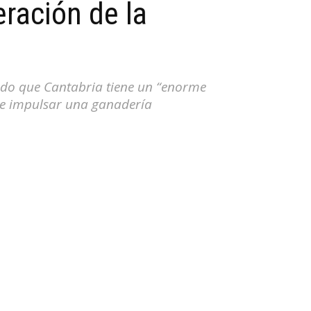
eración de la
ado que Cantabria tiene un “enorme
” e impulsar una ganadería