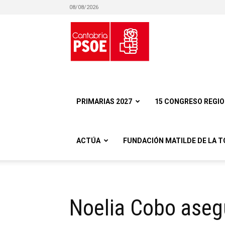
08/08/2026
Partido
Socialista
PRIMARIAS 2027
15 CONGRESO REGI
ACTÚA
FUNDACIÓN MATILDE DE LA T
Obrero
Noelia Cobo asegu
Español