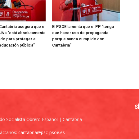
Cantabria asegura que el
El PSOE lamenta que el PP “tenga
ilva “está absolutamente
que hacer uso de propaganda
do para proteger e
porque nunca cumplido con
 educación pública”
Cantabria”
S
ido Socialista Obrero Español | Cantabria
áctanos:
cantabria@psc-psoe.es