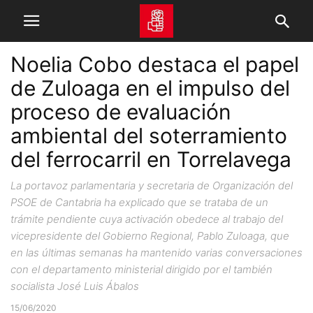
Noelia Cobo destaca el papel
de Zuloaga en el impulso del
proceso de evaluación
ambiental del soterramiento
del ferrocarril en Torrelavega
La portavoz parlamentaria y secretaria de Organización del
PSOE de Cantabria ha explicado que se trataba de un
trámite pendiente cuya activación obedece al trabajo del
vicepresidente del Gobierno Regional, Pablo Zuloaga, que
en las últimas semanas ha mantenido varias conversaciones
con el departamento ministerial dirigido por el también
socialista José Luis Ábalos
15/06/2020