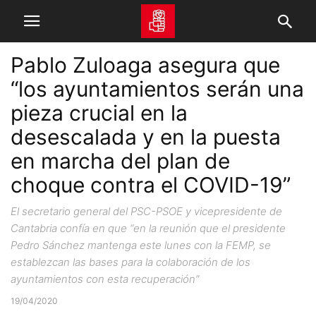
Pablo Zuloaga asegura que
“los ayuntamientos serán una
pieza crucial en la
desescalada y en la puesta
en marcha del plan de
choque contra el COVID-19”
El secretario general del PSC-PSOE y vicepresidente de
Cantabria confía en que “en la reunión que el presidente
Pedro Sánchez mantenga este lunes con la FEMP, se
establezcan las bases para la colaboración de los
ayuntamientos con esta recuperación”
19/04/2020