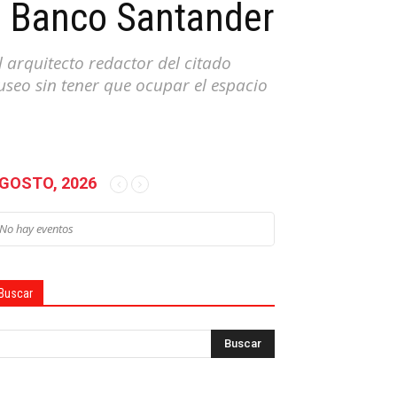
el Banco Santander
l arquitecto redactor del citado
useo sin tener que ocupar el espacio
GOSTO, 2026
No hay eventos
Buscar