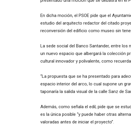
presentado una moción que se debatirá en el P
En dicha moción, el PSOE pide que el Ayuntamien
estudio del arquitecto redactor del citado proy
reconversión del edificio como museo sin tener
La sede social del Banco Santander, entre los
un nuevo espacio que albergará la colección p
cultural innovador y polivalente, como recuerda
“La propuesta que se ha presentado para adecu
espacio interior del arco, lo cual supone un gra
taponaría la salida visual de la calle Sanz de S
Además, como señala el edil, pide que se estud
es la única posible “y puede haber otras alter
valoradas antes de iniciar el proyecto”.