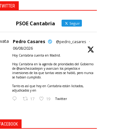
TWITTER
PSOE Cantabria
Seguir
vatar
Pedro Casares
@pedro_casares
·
06/08/2026
Hoy Cantabria cuenta en Madrid.
Hoy Cantabria en la agenda de prioridades del Gobierno
de @sanchezcastejon y avanzan los proyectos e
inversiones de los que tantas veces se habló, pero nunca
se habían cumplido.
Tanto es así que hoy en Cantabria están licitados,
adjudicados y en
17
19
Twitter
FACEBOOK