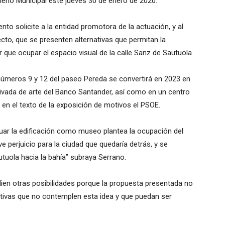
leno Municipal este jueves 30 de enero de 2020.
to solicite a la entidad promotora de la actuación, y al
ecto, que se presenten alternativas que permitan la
 que ocupar el espacio visual de la calle Sanz de Sautuola.
 números 9 y 12 del paseo Pereda se convertirá en 2023 en
rivada de arte del Banco Santander, así como en un centro
 en el texto de la exposición de motivos el PSOE.
ar la edificación como museo plantea la ocupación del
ve perjuicio para la ciudad que quedaría detrás, y se
autuola hacia la bahía” subraya Serrano.
ien otras posibilidades porque la propuesta presentada no
nativas que no contemplen esta idea y que puedan ser