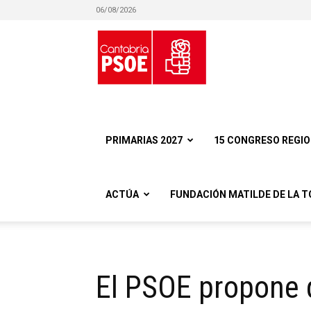
06/08/2026
Partido
Socialista
PRIMARIAS 2027
15 CONGRESO REGI
ACTÚA
FUNDACIÓN MATILDE DE LA T
Obrero
El PSOE propone q
Español