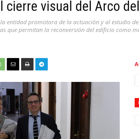
 cierre visual del Arco d
 la entidad promotora de la actuación y al estudio de
vas que permitan la reconversión del edificio como m
A