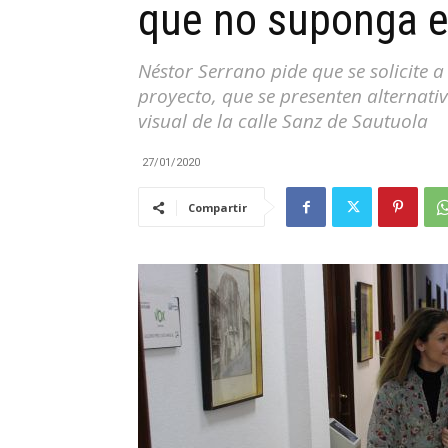
que no suponga el
|
Néstor Serrano pide que se solicite a
proyecto, que se presenten alternati
visual de la calle Sanz de Sautuola
Cantabria
27/01/2020
Compartir