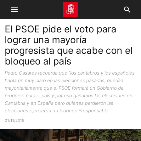
El PSOE pide el voto para
lograr una mayoría
progresista que acabe con el
bloqueo al país
Pedro Casares recuerda que “los cántabros y los españoles
hablaron muy claro en las elecciones pasadas, querían
mayoritariamente que el PSOE formará un Gobierno de
progreso para el país y por eso ganamos las elecciones en
Cantabria y en España pero quienes perdieron las
elecciones ejercieron un bloqueo irresponsable
01/11/2019