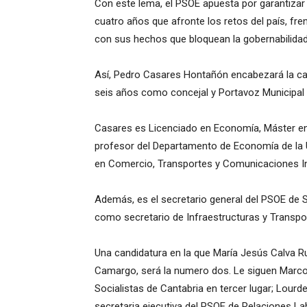
Con este lema, el PSOE apuesta por garantizar
cuatro años que afronte los retos del país, fr
con sus hechos que bloquean la gobernabilidad
Así, Pedro Casares Hontañón encabezará la can
seis años como concejal y Portavoz Municipal 
Casares es Licenciado en Economía, Máster en
profesor del Departamento de Economía de la Un
en Comercio, Transportes y Comunicaciones In
Además, es el secretario general del PSOE de S
como secretario de Infraestructuras y Transpo
Una candidatura en la que María Jesús Calva Ru
Camargo, será la numero dos. Le siguen Marcos
Socialistas de Cantabria en tercer lugar; Lourde
secretaria ejecutiva del PSOE de Relaciones Lab