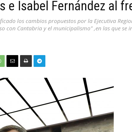
 e Isabel Fernández al fr
ficado los cambios propuestos por la Ejecutiva Regiona
o con Cantabria y el municipalismo” ,en las que se 