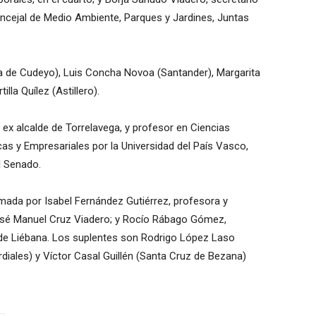
ncejal de Medio Ambiente, Parques y Jardines, Juntas
na de Cudeyo), Luis Concha Novoa (Santander), Margarita
lla Quílez (Astillero).
ex alcalde de Torrelavega, y profesor en Ciencias
s y Empresariales por la Universidad del País Vasco,
l Senado.
mada por Isabel Fernández Gutiérrez, profesora y
 José Manuel Cruz Viadero; y Rocío Rábago Gómez,
 de Liébana. Los suplentes son Rodrigo López Laso
diales) y Víctor Casal Guillén (Santa Cruz de Bezana)