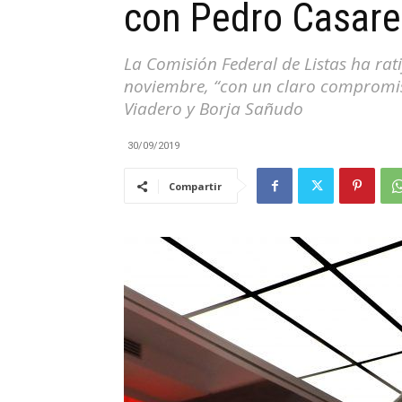
con Pedro Casares
|
La Comisión Federal de Listas ha rati
noviembre, “con un claro compromis
Viadero y Borja Sañudo
Cantabria
30/09/2019
Compartir