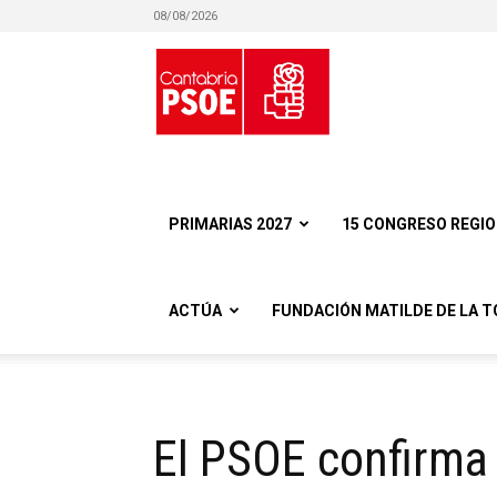
08/08/2026
Partido
Socialista
PRIMARIAS 2027
15 CONGRESO REGI
ACTÚA
FUNDACIÓN MATILDE DE LA T
Obrero
El PSOE confirma 
Español