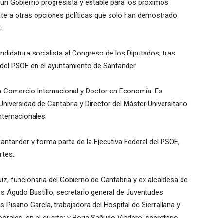
 un Gobierno progresista y estable para los próximos
ente a otras opciones políticas que solo han demostrado
.
didatura socialista al Congreso de los Diputados, tras
del PSOE en el ayuntamiento de Santander.
 Comercio Internacional y Doctor en Economía. Es
iversidad de Cantabria y Director del Máster Universitario
ternacionales.
antander y forma parte de la Ejecutiva Federal del PSOE,
rtes.
iz, funcionaria del Gobierno de Cantabria y ex alcaldesa de
 Agudo Bustillo, secretario general de Juventudes
s Pisano García, trabajadora del Hospital de Sierrallana y
orales, en el cuarto; y Borja Sañudo Viadero, secretario