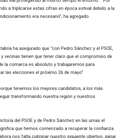
ridad vial protegiendo al mismo tiempo el entorno”. “Por
do a triplicarse estas cifras en época estival debido a la
condicionamiento era necesario”, ha agregado.
ntabria ha asegurado que “con Pedro Sánchez y el PSOE,
s y vecinas tienen que tener claro que el compromiso de
r de la comarca es absoluto y trabajaremos para
ar las elecciones el próximo 26 de mayo”.
porque tenemos los mejores candidatos, a los más
guir transformando nuestra región y nuestros
ictoria del PSOE y de Pedro Sánchez en las urnas el
“significa que hemos comenzado a recuperar la confianza
hora nos falta culminar nuestro siguiente objetivo, ganar