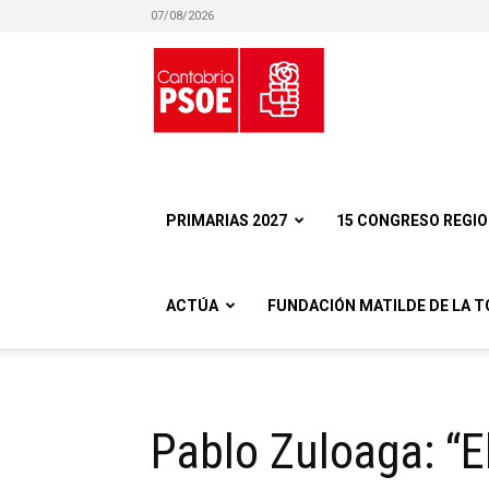
07/08/2026
Partido
Socialista
PRIMARIAS 2027
15 CONGRESO REGI
ACTÚA
FUNDACIÓN MATILDE DE LA T
Obrero
Pablo Zuloaga: “E
Español