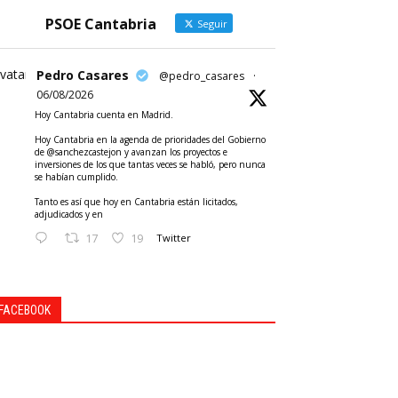
PSOE Cantabria
Seguir
vatar
Pedro Casares
@pedro_casares
·
06/08/2026
Hoy Cantabria cuenta en Madrid.
Hoy Cantabria en la agenda de prioridades del Gobierno
de @sanchezcastejon y avanzan los proyectos e
inversiones de los que tantas veces se habló, pero nunca
se habían cumplido.
Tanto es así que hoy en Cantabria están licitados,
adjudicados y en
17
19
Twitter
FACEBOOK