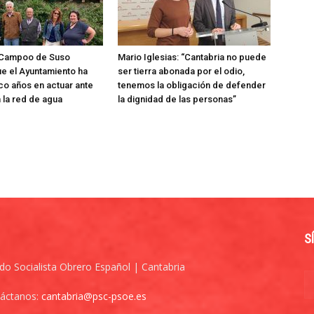
 Campoo de Suso
Mario Iglesias: “Cantabria no puede
e el Ayuntamiento ha
ser tierra abonada por el odio,
co años en actuar ante
tenemos la obligación de defender
n la red de agua
la dignidad de las personas”
S
ido Socialista Obrero Español | Cantabria
áctanos:
cantabria@psc-psoe.es