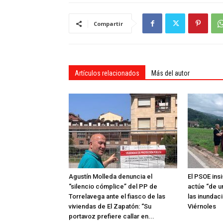
Compartir
Artículos relacionados
Más del autor
Agustín Molleda denuncia el
El PSOE ins
“silencio cómplice” del PP de
actúe “de u
Torrelavega ante el fiasco de las
las inundac
viviendas de El Zapatón: “Su
Viérnoles
portavoz prefiere callar en...