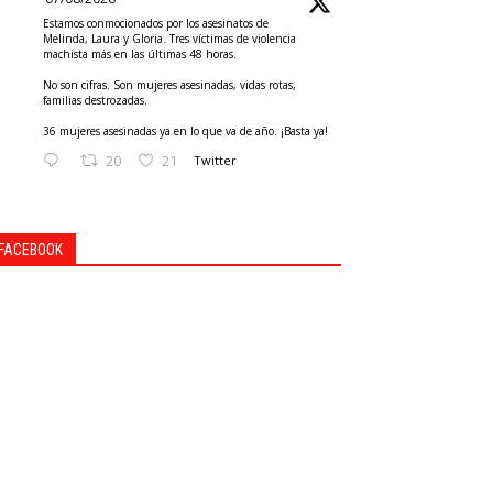
Estamos conmocionados por los asesinatos de
Melinda, Laura y Gloria. Tres víctimas de violencia
machista más en las últimas 48 horas.
No son cifras. Son mujeres asesinadas, vidas rotas,
familias destrozadas.
36 mujeres asesinadas ya en lo que va de año. ¡Basta ya!
20
21
Twitter
FACEBOOK