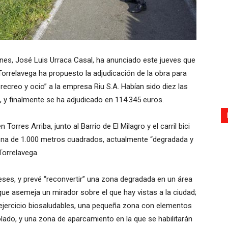
nes, José Luis Urraca Casal, ha anunciado este jueves que
orrelavega ha propuesto la adjudicación de la obra para
recreo y ocio” a la empresa Riu S.A. Habían sido diez las
, y finalmente se ha adjudicado en 114.345 euros.
 Torres Arriba, junto al Barrio de El Milagro y el carril bici
zona de 1.000 metros cuadrados, actualmente “degradada y
Torrelavega.
eses, y prevé “reconvertir” una zona degradada en un área
ue asemeja un mirador sobre el que hay vistas a la ciudad;
jercicio biosaludables, una pequeña zona con elementos
olado, y una zona de aparcamiento en la que se habilitarán