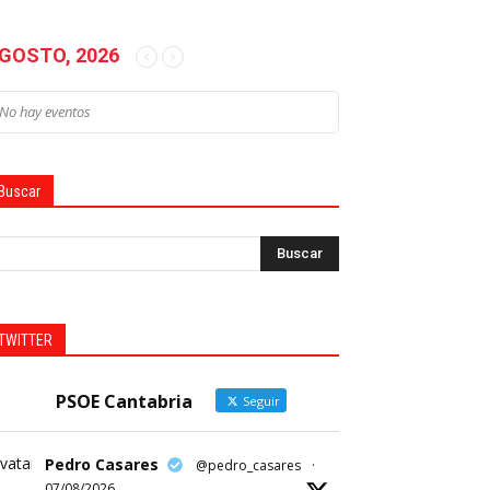
GOSTO, 2026
No hay eventos
Buscar
TWITTER
PSOE Cantabria
Seguir
vatar
Pedro Casares
@pedro_casares
·
07/08/2026