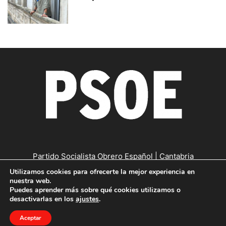
Partido Socialista Obrero Español | Cantabria
Utilizamos cookies para ofrecerte la mejor experiencia en
Contáctanos:
cantabria@psc-psoe.es
nuestra web.
Puedes aprender más sobre qué cookies utilizamos o
desactivarlas en los
ajustes
.
©
Copyright © 2019
|
Política de confidencialidad
|
Política de
Aceptar
cookies