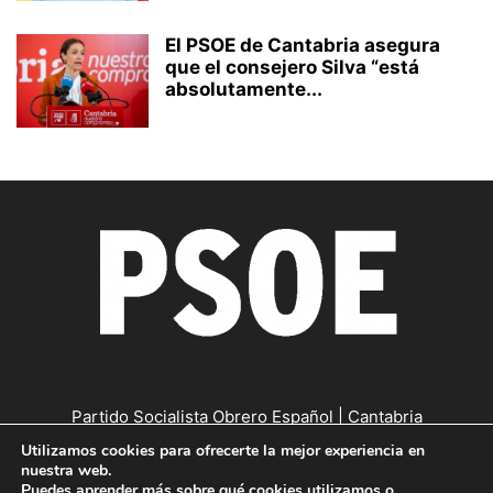
El PSOE de Cantabria asegura
que el consejero Silva “está
absolutamente...
Partido Socialista Obrero Español | Cantabria
Utilizamos cookies para ofrecerte la mejor experiencia en
Contáctanos:
cantabria@psc-psoe.es
nuestra web.
Puedes aprender más sobre qué cookies utilizamos o