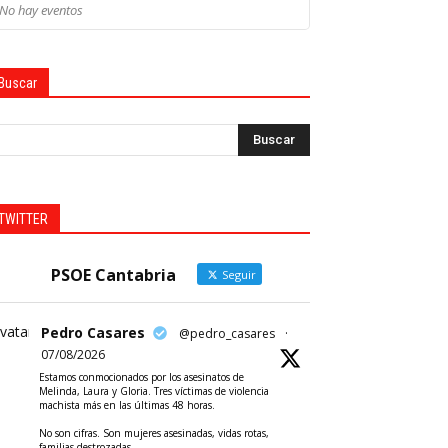
No hay eventos
Buscar
TWITTER
PSOE Cantabria
Seguir
vatar
Pedro Casares
@pedro_casares
·
07/08/2026
Estamos conmocionados por los asesinatos de
Melinda, Laura y Gloria. Tres víctimas de violencia
machista más en las últimas 48 horas.
No son cifras. Son mujeres asesinadas, vidas rotas,
familias destrozadas.