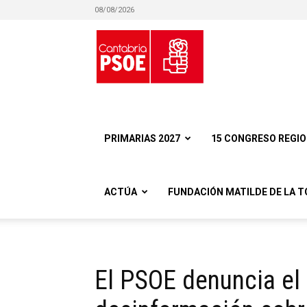
08/08/2026
Partido
Socialista
PRIMARIAS 2027
15 CONGRESO REGI
ACTÚA
FUNDACIÓN MATILDE DE LA T
Obrero
El PSOE denuncia el 
Español