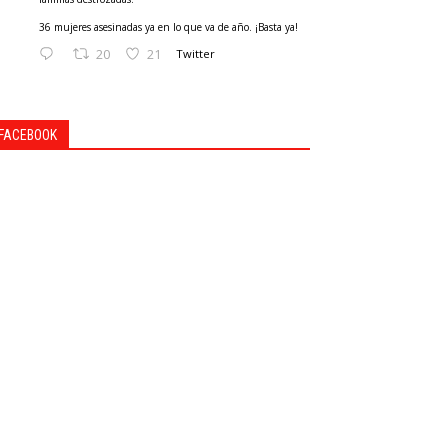
36 mujeres asesinadas ya en lo que va de año. ¡Basta ya!
20
21
Twitter
FACEBOOK