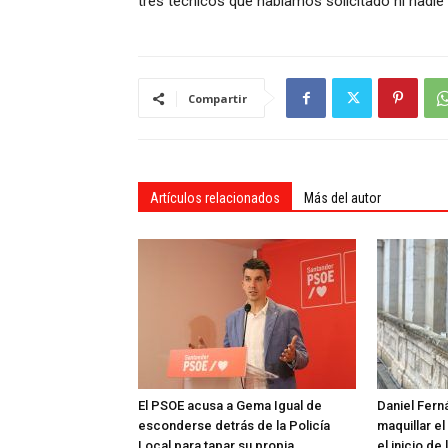
tres técnicos que habíamos solicitado ni nadie
Compartir
Artículos relacionados
Más del autor
El PSOE acusa a Gema Igual de
Daniel Fern
esconderse detrás de la Policía
maquillar el
Local para tapar su propia
el inicio d