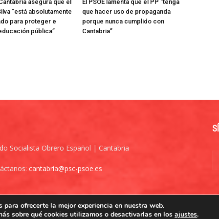
Cantabria asegura que el
El PSOE lamenta que el PP “tenga
ilva “está absolutamente
que hacer uso de propaganda
do para proteger e
porque nunca cumplido con
 educación pública”
Cantabria”
S
ido Socialista Obrero Español | Cantabria
áctanos:
cantabria@psc-psoe.es
 para ofrecerte la mejor experiencia en nuestra web.
ás sobre qué cookies utilizamos o desactivarlas en los
ajustes
.
lítica de cookies