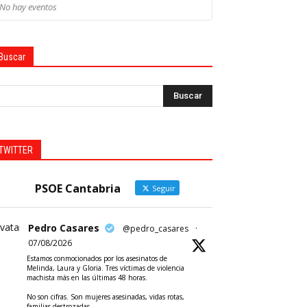
No hay eventos
Buscar
TWITTER
PSOE Cantabria
Seguir
vatar
Pedro Casares
@pedro_casares
·
07/08/2026
Estamos conmocionados por los asesinatos de
Melinda, Laura y Gloria. Tres víctimas de violencia
machista más en las últimas 48 horas.
No son cifras. Son mujeres asesinadas, vidas rotas,
familias destrozadas.