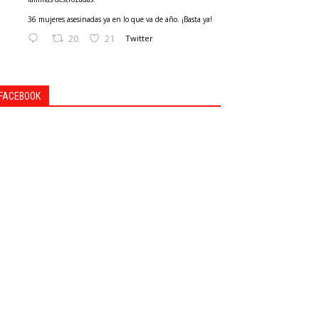
36 mujeres asesinadas ya en lo que va de año. ¡Basta ya!
20
21
Twitter
FACEBOOK