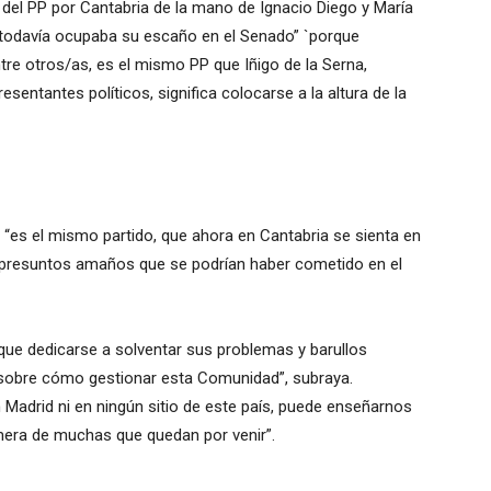
 del PP por Cantabria de la mano de Ignacio Diego y María
todavía ocupaba su escaño en el Senado” `porque
tre otros/as, es el mismo PP que Iñigo de la Serna,
sentantes políticos, significa colocarse a la altura de la
oy “es el mismo partido, que ahora en Cantabria se sienta en
s presuntos amaños que se podrían haber cometido en el
 que dedicarse a solventar sus problemas y barullos
s sobre cómo gestionar esta Comunidad”, subraya.
en Madrid ni en ningún sitio de este país, puede enseñarnos
rimera de muchas que quedan por venir”.