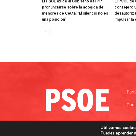
El PSOE exige al Gobierno del PP
El PSOE de 
pronunciarse sobre la acogida de
consejero S
menores de Ceuta: “El silencio no es
desautoriza
una posición”
impulsar la
Part
Cont
Utilizamos cookies
Puedes aprender m
©
Copyright © 2023
|
Política de confidencialidad
|
Po