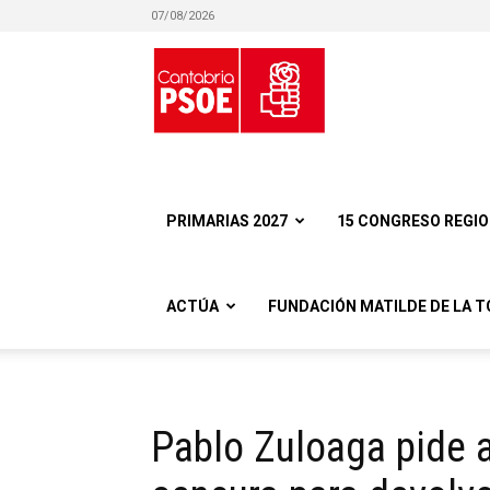
07/08/2026
Partido
Socialista
PRIMARIAS 2027
15 CONGRESO REGI
ACTÚA
FUNDACIÓN MATILDE DE LA T
Obrero
Pablo Zuloaga pide 
Español