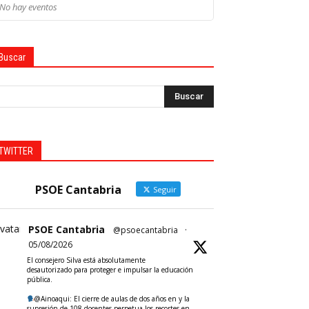
No hay eventos
Buscar
TWITTER
PSOE Cantabria
Seguir
vatar
PSOE Cantabria
@psoecantabria
·
05/08/2026
El consejero Silva está absolutamente
desautorizado para proteger e impulsar la educación
pública.
@Ainoaqui: El cierre de aulas de dos años en y la
supresión de 108 docentes perpetua los recortes en