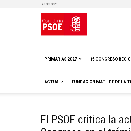
06/08/2026
Partido
Socialista
PRIMARIAS 2027
15 CONGRESO REGI
ACTÚA
FUNDACIÓN MATILDE DE LA T
Obrero
El PSOE critica la ac
Español