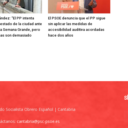
ández: “El PP intenta
El PSOE denuncia que el PP sigue
 estado de la ciudad ante
sin aplicar las medidas de
e la Semana Grande, pero
accesibilidad auditiva acordadas
mas son demasiado
hace dos años
S
ido Socialista Obrero Español | Cantabria
áctanos:
cantabria@psc-psoe.es