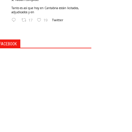
Tanto es así que hoy en Cantabria están licitados,
adjudicados y en
17
19
Twitter
FACEBOOK