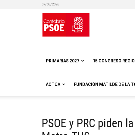
07/08/2026
Partido
Socialista
PRIMARIAS 2027
15 CONGRESO REGI
ACTÚA
FUNDACIÓN MATILDE DE LA T
Obrero
PSOE y PRC piden la 
Español