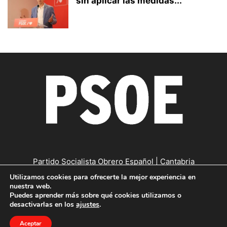
sin aplicar las medidas...
Partido Socialista Obrero Español | Cantabria
Utilizamos cookies para ofrecerte la mejor experiencia en
Contáctanos:
cantabria@psc-psoe.es
nuestra web.
Puedes aprender más sobre qué cookies utilizamos o
desactivarlas en los
ajustes
.
©
Copyright © 2019
|
Política de confidencialidad
|
Política de
Aceptar
cookies