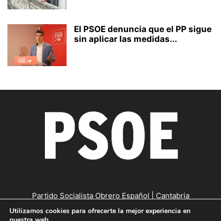
El PSOE denuncia que el PP sigue
sin aplicar las medidas...
Partido Socialista Obrero Español | Cantabria
Utilizamos cookies para ofrecerte la mejor experiencia en
Contáctanos:
cantabria@psc-psoe.es
nuestra web.