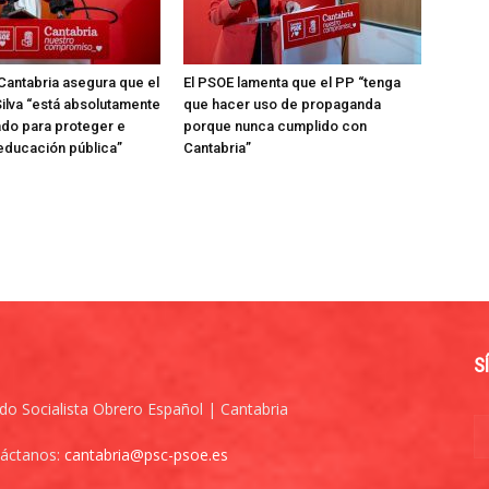
Cantabria asegura que el
El PSOE lamenta que el PP “tenga
ilva “está absolutamente
que hacer uso de propaganda
do para proteger e
porque nunca cumplido con
 educación pública”
Cantabria”
S
ido Socialista Obrero Español | Cantabria
áctanos:
cantabria@psc-psoe.es