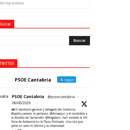
No hay eventos
Buscar
TWITTER
PSOE Cantabria
Seguir
vatar
PSOE Cantabria
@psoecantabria
·
08/08/2026
El secretario general y delegado del Gobierno,
@pedro_casares; la portavoz, @Ainoaqui; y el candidato a
la Alcaldía de Santander, @fergodani, han visitado la XVI
Feria de Artesanía en la Plaza Porticada. Una cita que
pone en valor el talento y la creatividad.