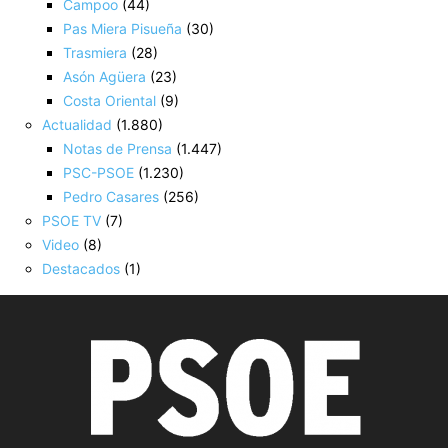
Campoo
(44)
Pas Miera Pisueña
(30)
Trasmiera
(28)
Asón Agüera
(23)
Costa Oriental
(9)
Actualidad
(1.880)
Notas de Prensa
(1.447)
PSC-PSOE
(1.230)
Pedro Casares
(256)
PSOE TV
(7)
Video
(8)
Destacados
(1)