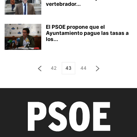
vertebrador...
El PSOE propone que el
Ayuntamiento pague las tasas a
los...
42
43
44