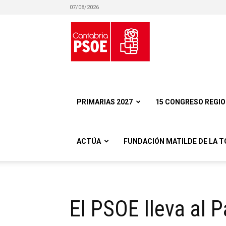
07/08/2026
Partido
Socialista
PRIMARIAS 2027
15 CONGRESO REGI
ACTÚA
FUNDACIÓN MATILDE DE LA T
Obrero
El PSOE lleva al 
Español