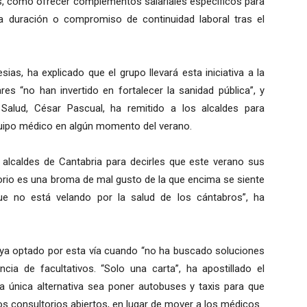
es, como ofrecer complementos salariales específicos para
rga duración o compromiso de continuidad laboral tras el
sias, ha explicado que el grupo llevará esta iniciativa a la
es “no han invertido en fortalecer la sanidad pública”, y
Salud, César Pascual, ha remitido a los alcaldes para
quipo médico en algún momento del verano.
alcaldes de Cantabria para decirles que este verano sus
orio es una broma de mal gusto de la que encima se siente
ue no está velando por la salud de los cántabros”, ha
aya optado por esta vía cuando “no ha buscado soluciones
cia de facultativos. “Solo una carta”, ha apostillado el
 la única alternativa sea poner autobuses y taxis para que
s consultorios abiertos, en lugar de mover a los médicos.