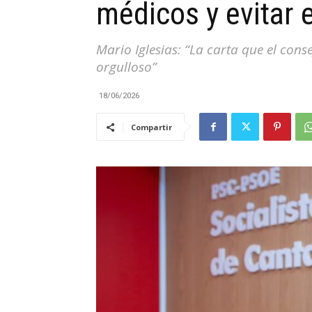
médicos y evitar e
|
Mario Iglesias: “La carta que el con
orgulloso”
18/06/2026
Cantabria
Compartir