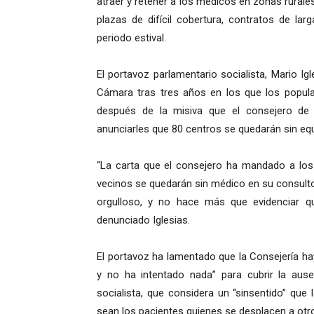
atraer y retener a los médicos en zonas rural
plazas de difícil cobertura, contratos de la
periodo estival.
El portavoz parlamentario socialista, Mario Igle
Cámara tras tres años en los que los popular
después de la misiva que el consejero de 
anunciarles que 80 centros se quedarán sin e
“La carta que el consejero ha mandado a los 
vecinos se quedarán sin médico en su consult
orgulloso, y no hace más que evidenciar q
denunciado Iglesias.
El portavoz ha lamentado que la Consejería h
y no ha intentado nada” para cubrir la ausen
socialista, que considera un “sinsentido” que
sean los pacientes quienes se desplacen a otro