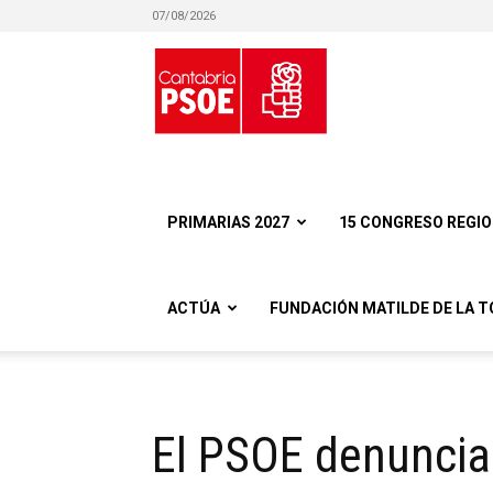
07/08/2026
Partido
Socialista
PRIMARIAS 2027
15 CONGRESO REGI
ACTÚA
FUNDACIÓN MATILDE DE LA T
Obrero
El PSOE denuncia 
Español