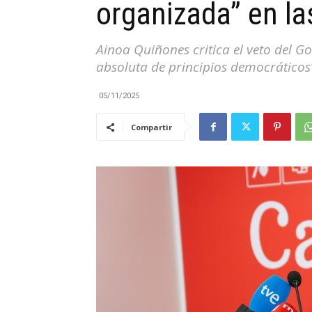
organizada” en la
|
Ainoa Quiñones critica el veto del G
absoluta de principios democráticos
05/11/2025
Cantabria
Compartir