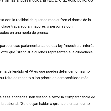
ataformas antidesahucios, la FECAV, Cruz Roja, CCOO, UGT,
día con la realidad de quienes más sufren el drama de la
s, clase trabajadora, mayores o personas con
coles en una rueda de prensa.
mparecencias parlamentarias de esa ley “muestra el interés
 otro que “silenciar a quienes representan a la ciudadanía
e ha defendido el PP es que pueden defender lo mismo
su falta de respeto a los principios democráticos más
a esas entidades, han votado a favor la comparecencia de
 la patronal. “Solo dejan hablar a quienes piensan como