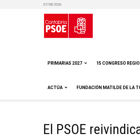
07/08/2026
Partido
Socialista
PRIMARIAS 2027
15 CONGRESO REGI
ACTÚA
FUNDACIÓN MATILDE DE LA T
Obrero
El PSOE reivindic
Español