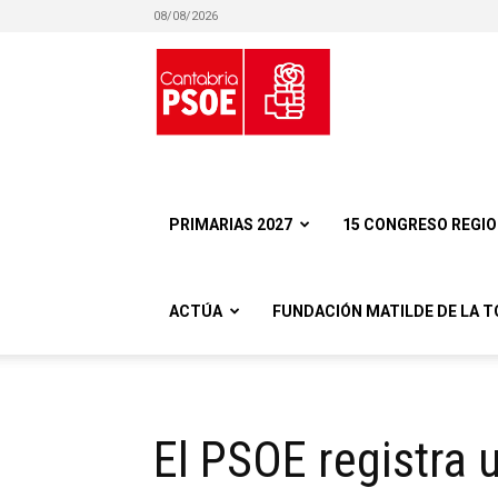
08/08/2026
Partido
Socialista
PRIMARIAS 2027
15 CONGRESO REGI
ACTÚA
FUNDACIÓN MATILDE DE LA T
Obrero
El PSOE registra 
Español