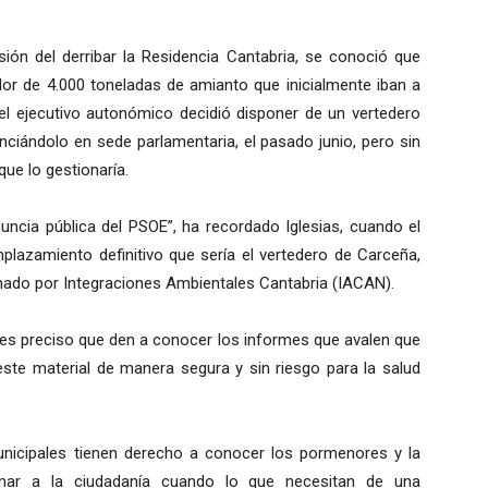
sión del derribar la Residencia Cantabria, se conoció que
dor de 4.000 toneladas de amianto que inicialmente iban a
 el ejecutivo autonómico decidió disponer de un vertedero
nciándolo en sede parlamentaria, el pasado junio, pero sin
ue lo gestionaría.
uncia pública del PSOE”, ha recordado Iglesias, cuando el
plazamiento definitivo que sería el vertedero de Carceña,
nado por Integraciones Ambientales Cantabria (IACAN).
“es preciso que den a conocer los informes que avalen que
este material de manera segura y sin riesgo para la salud
nicipales tienen derecho a conocer los pormenores y la
mar a la ciudadanía cuando lo que necesitan de una