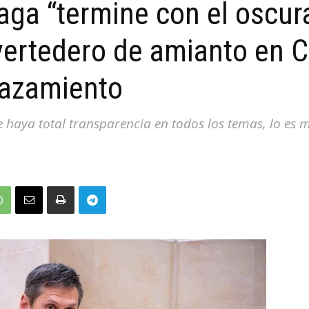
aga “termine con el oscur
vertedero de amianto en 
lazamiento
ue haya total transparencia en todos los temas, lo es