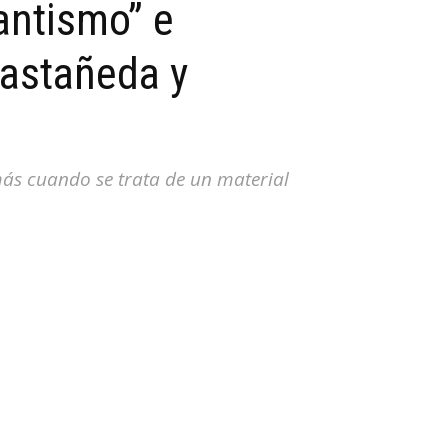
antismo” e
Castañeda y
 más cuando se trata de un material