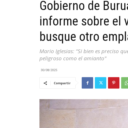
Gobierno de Buru
|
informe sobre el 
busque otro emp
Cantabria
Mario Iglesias: “Si bien es preciso q
peligroso como el amianto"
30/08/2025
Compartir