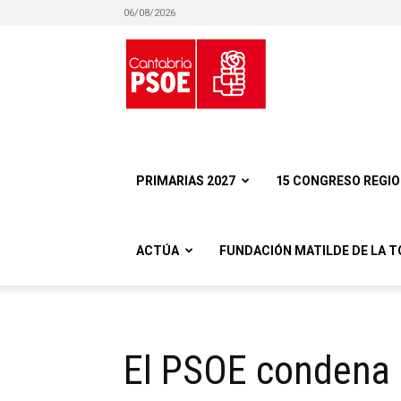
06/08/2026
Partido
Socialista
PRIMARIAS 2027
15 CONGRESO REGI
ACTÚA
FUNDACIÓN MATILDE DE LA T
Obrero
El PSOE condena l
Español