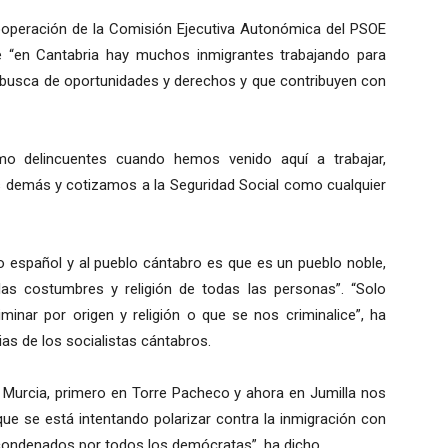
 Cooperación de la Comisión Ejecutiva Autonómica del PSOE
ue “en Cantabria hay muchos inmigrantes trabajando para
n busca de oportunidades y derechos y que contribuyen con
 delincuentes cuando hemos venido aquí a trabajar,
demás y cotizamos a la Seguridad Social como cualquier
blo español y al pueblo cántabro es que es un pueblo noble,
y las costumbres y religión de todas las personas”. “Solo
minar por origen y religión o que se nos criminalice”, ha
as de los socialistas cántabros.
Murcia, primero en Torre Pacheco y ahora en Jumilla nos
ue se está intentando polarizar contra la inmigración con
condenados por todos los demócratas”, ha dicho.