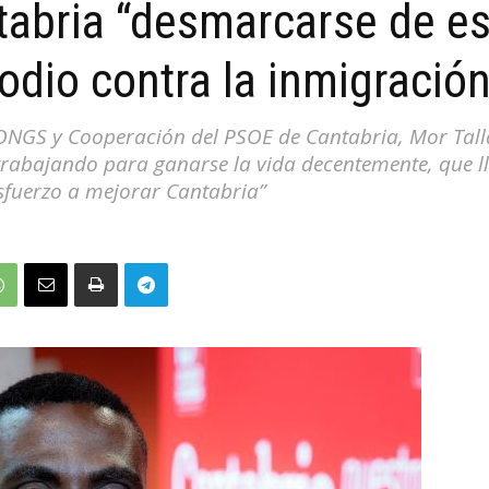
tabria “desmarcarse de es
odio contra la inmigración
a, ONGS y Cooperación del PSOE de Cantabria, Mor Tal
rabajando para ganarse la vida decentemente, que l
sfuerzo a mejorar Cantabria”