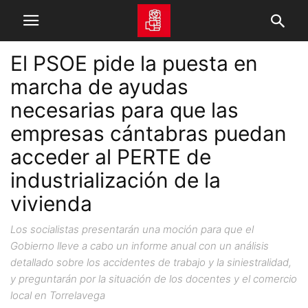
El PSOE pide la puesta en
marcha de ayudas
necesarias para que las
empresas cántabras puedan
acceder al PERTE de
industrialización de la
vivienda
Los socialistas presentarán una moción para que el
Gobierno lleve a cabo un informe anual con un análisis
detallado sobre los accidentes de trabajo y la siniestralidad,
y preguntarán por la situación de los docentes y el comercio
local en Torrelavega