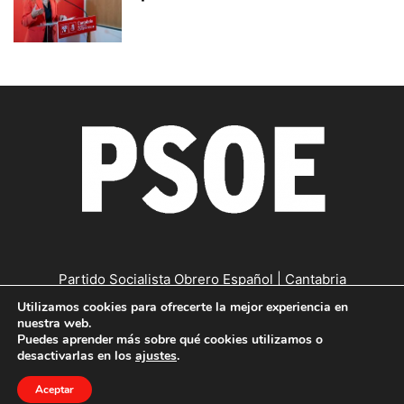
Partido Socialista Obrero Español | Cantabria
Utilizamos cookies para ofrecerte la mejor experiencia en
Contáctanos:
cantabria@psc-psoe.es
nuestra web.
Puedes aprender más sobre qué cookies utilizamos o
desactivarlas en los
ajustes
.
©
Copyright © 2019
|
Política de confidencialidad
|
Política de
Aceptar
cookies