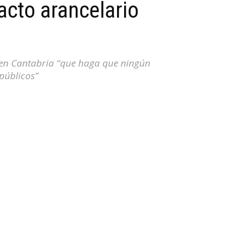
acto arancelario
 en Cantabria “que haga que ningún
públicos”