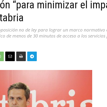
ión “para minimizar el imp
tabria
oposición no de ley para lograr un marco normativo
co de menos de 30 minutos de acceso a los servicios 