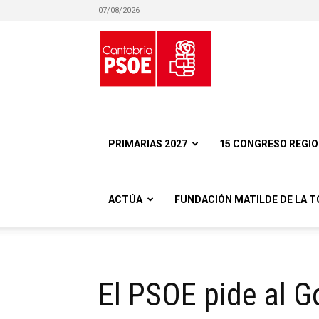
07/08/2026
Partido
Socialista
PRIMARIAS 2027
15 CONGRESO REGI
ACTÚA
FUNDACIÓN MATILDE DE LA T
Obrero
El PSOE pide al G
Español