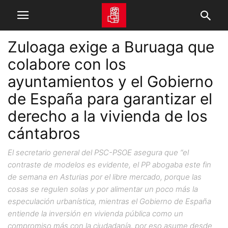
Zuloaga exige a Buruaga que
colabore con los
ayuntamientos y el Gobierno
de España para garantizar el
derecho a la vivienda de los
cántabros
El secretario general del PSC-PSOE asegura que “el
contraste de modelos es evidente, el PP abogaba este fin
de semana en Asturias por el libre mercado, porque las
cosas se regulen solas y por alimentar un poco más la
especulación urbanística, mientras el Gobierno de España
entiende la inversión en vivienda pública como un
compromiso más con la ciudadanía, por eso asume desde