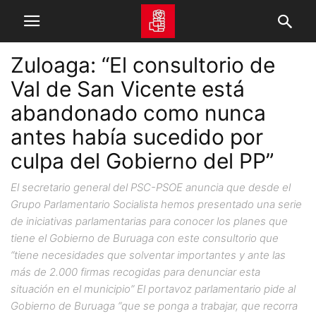
Zuloaga: “El consultorio de
Val de San Vicente está
abandonado como nunca
antes había sucedido por
culpa del Gobierno del PP”
El secretario general del PSC-PSOE anuncia que desde el
Grupo Parlamentario Socialista hemos presentado una serie
de iniciativas parlamentarias para conocer los planes que
tiene el Gobierno de Buruaga con este consultorio que
“tiene necesidades que solventar importantes y ante las
más de 2.000 firmas recogidas para denunciar esta
situación en el municipio” El portavoz parlamentario pide al
Gobierno de Buruaga “que se ponga a trabajar, que recorra