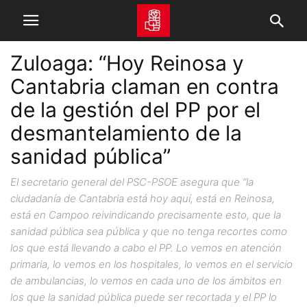
Zuloaga: “Hoy Reinosa y
Cantabria claman en contra
de la gestión del PP por el
desmantelamiento de la
sanidad pública”
El secretario general del PSC-PSOE asegura que “la
ciudadanía de Cantabria está hoy aquí, está en Reinosa,
está en Campoo reivindicando precisamente esto, que la
sanidad pública sea pública y que no tenga recortes como
los que está llevando a cabo el PP. Lo vemos en atención
primaria, lo vemos en los hospitales, lo vemos en el servicio
de ambulancias, lo vemos en cada uno de los ámbitos en
los que la sanidad pública puede ser recortada y el PP lo