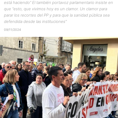
está haciendo” El también portavoz parlamentario insiste en
que “esto, que vivimos hoy es un clamor. Un clamor para
parar los recortes del PP y para que la sanidad pública sea
defendida desde las instituciones”
09/11/2024