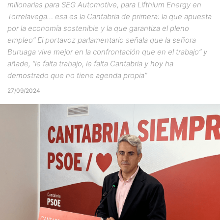
millonarias para SEG Automotive, para Lifthium Energy en
Torrelavega… esa es la Cantabria de primera: la que apuesta
por la economía sostenible y la que garantiza el pleno
empleo” El portavoz parlamentario señala que la señora
Buruaga vive mejor en la confrontación que en el trabajo” y
añade, “le falta trabajo, le falta Cantabria y hoy ha
demostrado que no tiene agenda propia”
27/09/2024