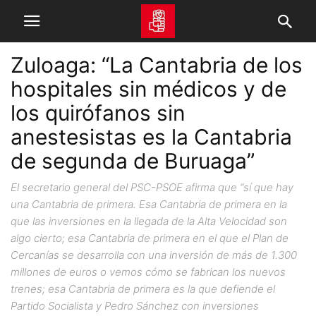
Zuloaga: “La Cantabria de los
hospitales sin médicos y de
los quirófanos sin
anestesistas es la Cantabria
de segunda de Buruaga”
El secretario general del PSC-PSOE afirma que “sí que hay
una Cantabria de primera. Esa Cantabria de primera en la
que las inversiones en la llegada de la Alta Velocidad son
algo cierto; esa Cantabria de primera en el que el Plan de
Cercanías se desarrolla con una inversión de más de 1.300
millones de euros o vemos cómo se fabrican los nuevos
trenes; esa Cantabria de primera es la que defiende el
Partido Socialista y Pedro Sánchez con inversiones