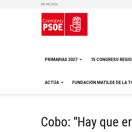
08/08/2026
Partido
Socialista
PRIMARIAS 2027
15 CONGRESO REGI
ACTÚA
FUNDACIÓN MATILDE DE LA T
Obrero
Cobo: “Hay que er
Español